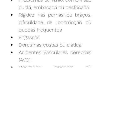
dupla, embaçada ou desfocada
Rigidez nas pernas ou braços, 
dificuldade de locomoção ou 
quedas frequentes
Engasgos
Dores nas costas ou ciática
Acidentes vasculares cerebrais 
(AVC)
Desmaios (síncope) ou 
sensações de desmaios
Tremores 
É importante ressaltar que muitas 
dessas condições têm tratamentos 
eficazes quando diagnosticadas 
precocemente. Portanto, se você 
apresenta algum dos sintomas 
listados acima, marque uma 
consulta com um neurologista o 