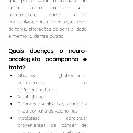
que possa estar relacionada ao 
próprio tumor ou aos seus 
tratamentos, como crises 
convulsivas, dores de cabeça, perda 
de força, alterações de sensibilidade 
e memória, dentre outras. 
Quais doenças o neuro-
oncologista acompanha e 
trata?
Gliomas: glioblastoma, 
astrocitoma e 
oligodendroglioma
Meningiomas
Tumores da hipófise, sendo os 
mais comuns os Adenomas
Metástase cerebrais: 
provenientes de câncer de 
mama, pulmão, melanoma, 