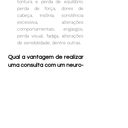
tontura e perda de equilíbrio, 
perda de força, dores de 
cabeça, insônia, sonolência 
excessiva, alterações 
comportamentais, engasgos, 
perda visual, fadiga, alterações 
de sensibilidade, dentre outras.
Qual a vantagem de realizar 
uma consulta com um neuro-
oncologista?
O diagnóstico e tratamento das 
patologias citadas acima são muitas 
vezes complexos e requerem a 
avaliação de um profissional 
altamente especializado a fim de 
garantir que o paciente receba o 
melhor tratamento possível, 