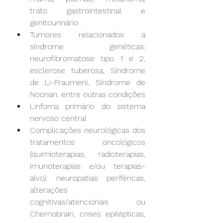
trato gastrointestinal e 
genitourinário
Tumores relacionados a 
síndrome genéticas: 
neurofibromatose tipo 1 e 2, 
esclerose tuberosa, Síndrome 
de Li-Fraumeni, Síndrome de 
Noonan, entre outras condições
Linfoma primário do sistema 
nervoso central
Complicações neurológica
s dos 
tratamentos oncológicos 
(quimioterapias, radioterapias, 
imunoterapias e/ou terapias-
alvo): n
europatias periféricas, 
alterações 
cognitivas/atencionais ou 
Chemobrain, crises epilépticas, 